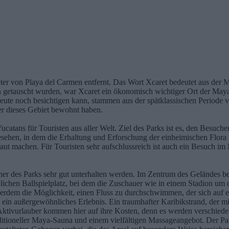
meter von Playa del Carmen entfernt. Das Wort Xcaret bedeutet aus der
getauscht wurden, war Xcaret ein ökonomisch wichtiger Ort der Maya-
e noch besichtigen kann, stammen aus der spätklassischen Periode von
er dieses Gebiet bewohnt haben.
Yucatans für Touristen aus aller Welt. Ziel des Parks ist es, den Besu
esehen, in dem die Erhaltung und Erforschung der einheimischen Flora 
traut machen. Für Touristen sehr aufschlussreich ist auch ein Besuch
her des Parks sehr gut unterhalten werden. Im Zentrum des Geländes be
chen Ballspielplatz, bei dem die Zuschauer wie in einem Stadion um d
rdem die Möglichkeit, einen Fluss zu durchschwimmen, der sich auf ei
in außergewöhnliches Erlebnis. Ein traumhafter Karibikstrand, der mit
tivurlauber kommen hier auf ihre Kosten, denn es werden verschieden
ditioneller Maya-Sauna und einem vielfältigen Massageangebot. Der Par