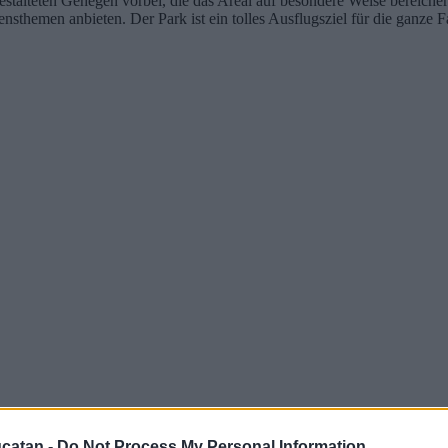
alteten Gehegen vorbei, die das Areal auf besondere Weise bereichern. 
ensthemen anbieten. Der Park ist ein tolles Ausflugsziel für die ganz
catan -
Do Not Process My Personal Information