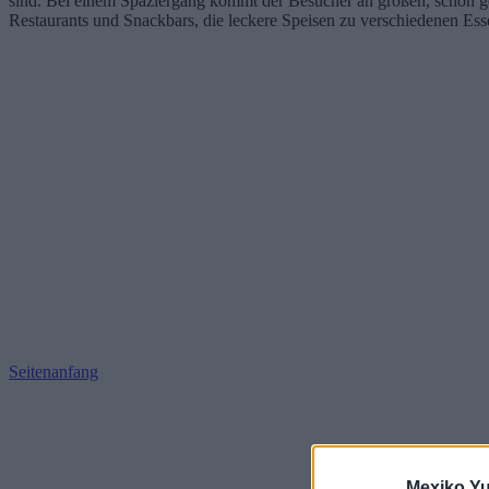
sind. Bei einem Spaziergang kommt der Besucher an großen, schön gest
Restaurants und Snackbars, die leckere Speisen zu verschiedenen Ess
Seitenanfang
Mexiko Yu