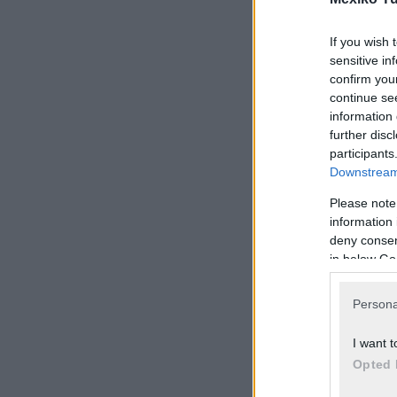
If you wish 
sensitive in
confirm you
continue se
information 
further disc
participants
Downstream 
Please note
information 
deny consent
in below Go
Persona
I want t
Opted 