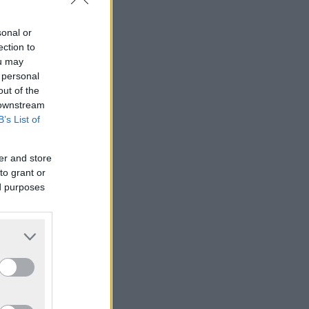
sonal or
ection to
ou may
 personal
out of the
 downstream
B’s List of
er and store
to grant or
ed purposes