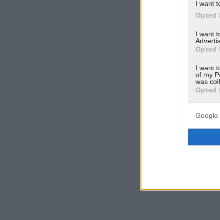
I want t
Opted 
I want 
Advertis
Opted 
I want t
of my P
was col
Opted 
Google 