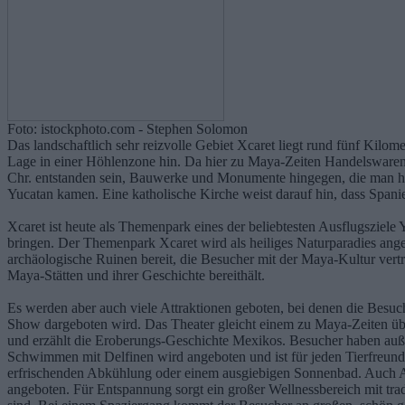
Foto: istockphoto.com - Stephen Solomon
Das landschaftlich sehr reizvolle Gebiet Xcaret liegt rund fünf Kilo
Lage in einer Höhlenzone hin. Da hier zu Maya-Zeiten Handelswaren 
Chr. entstanden sein, Bauwerke und Monumente hingegen, die man heut
Yucatan kamen. Eine katholische Kirche weist darauf hin, dass Spani
Xcaret ist heute als Themenpark eines der beliebtesten Ausflugsziele 
bringen. Der Themenpark Xcaret wird als heiliges Naturparadies ang
archäologische Ruinen bereit, die Besucher mit der Maya-Kultur ver
Maya-Stätten und ihrer Geschichte bereithält.
Es werden aber auch viele Attraktionen geboten, bei denen die Besuc
Show dargeboten wird. Das Theater gleicht einem zu Maya-Zeiten übli
und erzählt die Eroberungs-Geschichte Mexikos. Besucher haben auße
Schwimmen mit Delfinen wird angeboten und ist für jeden Tierfreund e
erfrischenden Abkühlung oder einem ausgiebigen Sonnenbad. Auch Ak
angeboten. Für Entspannung sorgt ein großer Wellnessbereich mit tra