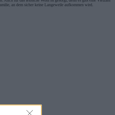
Auch für das leibliche Wohl ist gesorgt, denn es gibt eine Vielzahl
e Familie, an dem sicher keine Langeweile aufkommen wird.