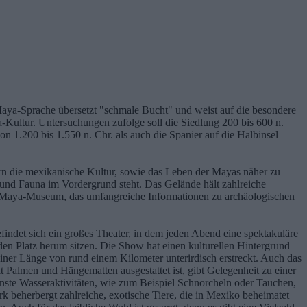
 Maya-Sprache übersetzt "schmale Bucht" und weist auf die besondere
Kultur. Untersuchungen zufolge soll die Siedlung 200 bis 600 n.
 1.200 bis 1.550 n. Chr. als auch die Spanier auf die Halbinsel
chern die mexikanische Kultur, sowie das Leben der Mayas näher zu
und Fauna im Vordergrund steht. Das Gelände hält zahlreiche
 im Maya-Museum, das umfangreiche Informationen zu archäologischen
findet sich ein großes Theater, in dem jeden Abend eine spektakuläre
en Platz herum sitzen. Die Show hat einen kulturellen Hintergrund
ner Länge von rund einem Kilometer unterirdisch erstreckt. Auch das
 Palmen und Hängematten ausgestattet ist, gibt Gelegenheit zu einer
ste Wasseraktivitäten, wie zum Beispiel Schnorcheln oder Tauchen,
k beherbergt zahlreiche, exotische Tiere, die in Mexiko beheimatet