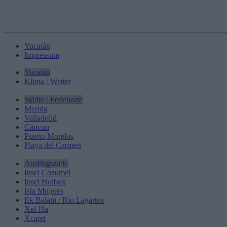
Yucatán
Impressum
Yucatán
Klima / Wetter
Städte / Ferienorte
Merida
Valladolid
Cancun
Puerto Morelos
Playa del Carmen
Ausflugsziele
Insel Cozumel
Insel Holbox
Isla Mujeres
Ek Balam / Rio Lagartos
Xel-Ha
Xcaret